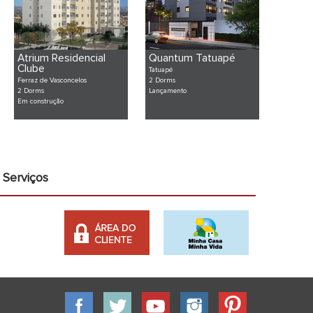
Atrium Residencial
Quantum Tatuapé
Clube
Tatuapé
Ferraz de Vasconcelos
2 Dorms
2 Dorms
Lançamento
Em construção
Serviços