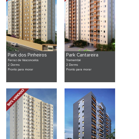
Park dos Pinheiros
Park Cantareira
Ferraz de Vasconcelos
Tremembé
2 Dorms
2 Dorms
Pronto para morar
Pronto para morar